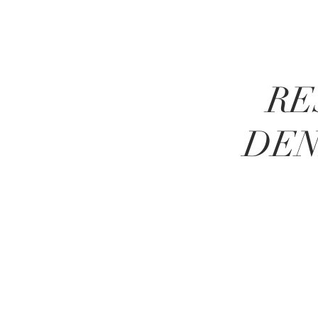
R
E
DE